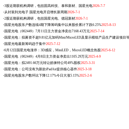
·
3股近期获机构调研，包括固高科技、泰和新材、国星光电
2026-7-7
·
从封装到光电子 国星光电开启增长新周期
2026-7-1
·
2股近期获机构调研，包括国星光电、德冠新材
2026-7-1
·
国星光电股东户数连续4期下降筹码集中以来股价累计下跌6.25%
2025-8-13
·
国星光电（002449）7月11日主力资金净卖出7168.43万元
2025-7-14
·
国星光电：拟募资不超9.81亿元加码Mini/MicroLED及显示模组产品生产建设项目
·
国星光电最新筹码趋于集中
2025-7-12
·
6月12日国星光电涨停：3D感应，MiniLED，MicroLED概念热股
2025-6-12
·
国星光电（002449）4月8日主力资金净卖出1105.29万元
2025-4-9
·
国星光电：拟2491.66万元转让皓徕特公司49%股权
2025-3-31
·
国星光电：公司没有为新款iPadAir提供核心器件
2025-3-18
·
国星光电股东户数环比下降12.17%今日大涨5.15%
2025-2-6