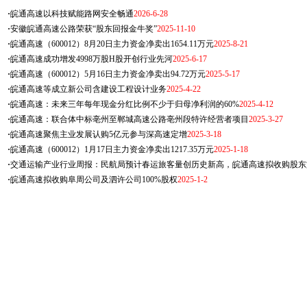
·
皖通高速以科技赋能路网安全畅通
2026-6-28
·
安徽皖通高速公路荣获“股东回报金牛奖”
2025-11-10
·
皖通高速（600012）8月20日主力资金净卖出1654.11万元
2025-8-21
·
皖通高速成功增发4998万股H股开创行业先河
2025-6-17
·
皖通高速（600012）5月16日主力资金净卖出94.72万元
2025-5-17
·
皖通高速等成立新公司含建设工程设计业务
2025-4-22
·
皖通高速：未来三年每年现金分红比例不少于归母净利润的60%
2025-4-12
·
皖通高速：联合体中标亳州至郸城高速公路亳州段特许经营者项目
2025-3-27
·
皖通高速聚焦主业发展认购5亿元参与深高速定增
2025-3-18
·
皖通高速（600012）1月17日主力资金净卖出1217.35万元
2025-1-18
·
交通运输产业行业周报：民航局预计春运旅客量创历史新高，皖通高速拟收购股东
·
皖通高速拟收购阜周公司及泗许公司100%股权
2025-1-2