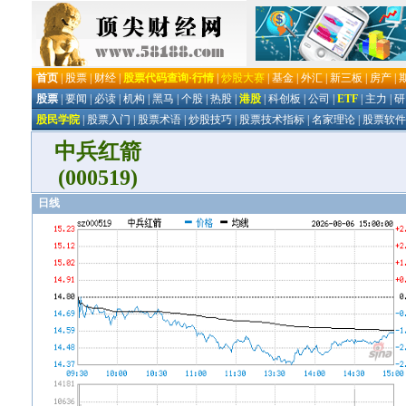
中兵红箭
(000519)
日线