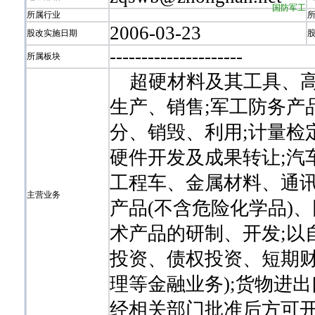
国防军工
所属行业
2006-03-23
股改实施日期
-
-
-
-
-
-
-
-
-
-
-
-
-
-
-
-
-
-
-
-
-
所属板块
超硬材料及其工具、高
生产、销售;军工防务产
分、销毁、利用;计量检
硬件开发及成果转让;汽
工程车、金属材料、通讯
主营业务
产品(不含危险化学品)
术产品的研制、开发;以
投资、债权投资、短期
理等金融业务);货物进
经相关部门批准后方可开