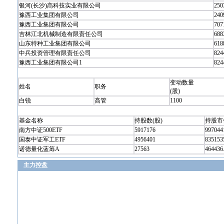
银河(长沙)高科技实业有限公司
250
豫西工业集团有限公司
240
豫西工业集团有限公司
707
吉林江北机械制造有限责任公司
688
山东特种工业集团有限公司
618
中兵投资管理有限责任公司
824
豫西工业集团有限公司1
824
变动数量
姓名
职务
(股)
白锐
高管
1100
基金名称
持股数(股)
持股市
南方中证500ETF
5917176
997044
国泰中证军工ETF
4956401
835153
诺德量化蓝筹A
27563
464436
主力控盘