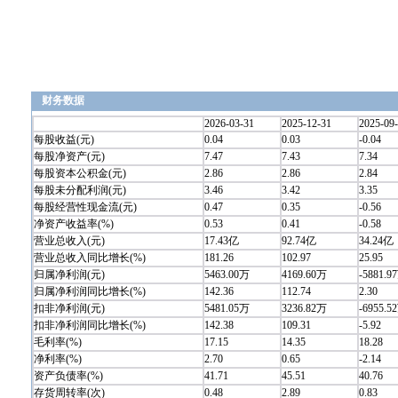
财务数据
2026-03-31
2025-12-31
2025-09
每股收益(元)
0.04
0.03
-0.04
每股净资产(元)
7.47
7.43
7.34
每股资本公积金(元)
2.86
2.86
2.84
每股未分配利润(元)
3.46
3.42
3.35
每股经营性现金流(元)
0.47
0.35
-0.56
净资产收益率(%)
0.53
0.41
-0.58
营业总收入(元)
17.43亿
92.74亿
34.24亿
营业总收入同比增长(%)
181.26
102.97
25.95
归属净利润(元)
5463.00万
4169.60万
-5881.9
归属净利润同比增长(%)
142.36
112.74
2.30
扣非净利润(元)
5481.05万
3236.82万
-6955.5
扣非净利润同比增长(%)
142.38
109.31
-5.92
毛利率(%)
17.15
14.35
18.28
净利率(%)
2.70
0.65
-2.14
资产负债率(%)
41.71
45.51
40.76
存货周转率(次)
0.48
2.89
0.83