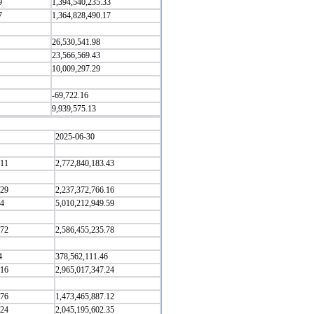
9
1,394,540,235.33
7
1,364,828,490.17
26,530,541.98
23,566,569.43
10,009,297.29
-69,722.16
9,939,575.13
2025-06-30
.11
2,772,840,183.43
.29
2,237,372,766.16
.4
5,010,212,949.59
.72
2,586,455,235.78
4
378,562,111.46
.16
2,965,017,347.24
.76
1,473,465,887.12
.24
2,045,195,602.35