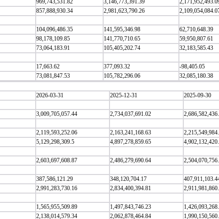
969,743,531.82
3,146,773,391.39
2,171,952,493.0
857,888,930.34
2,981,623,790.26
2,109,054,084.0
104,096,486.35
141,595,346.98
62,710,648.39
98,178,109.85
141,770,710.65
59,950,807.61
73,064,183.91
105,405,202.74
32,183,585.43
17,663.62
377,093.32
-98,405.05
73,081,847.53
105,782,296.06
32,085,180.38
2026-03-31
2025-12-31
2025-09-30
3,009,705,057.44
2,734,037,691.02
2,686,582,436
2,119,593,252.06
2,163,241,168.63
2,215,549,984
5,129,298,309.5
4,897,278,859.65
4,902,132,420
2,603,697,608.87
2,486,279,690.64
2,504,070,756
387,586,121.29
348,120,704.17
407,911,103.4
2,991,283,730.16
2,834,400,394.81
2,911,981,860
1,565,955,509.89
1,497,843,746.23
1,426,093,268
2,138,014,579.34
2,062,878,464.84
1,990,150,560