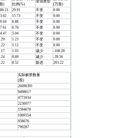
变动类型
股)
比例(%)
(万股)
06.21
29.91
不变
0.00
3.62
15.73
不变
0.00
9.04
6.88
不变
0.00
7.61
6.70
不变
0.00
4.47
5.04
不变
0.00
.29
1.23
不变
0.00
.22
1.12
不变
0.00
.17
1.03
减少
-108.28
.24
0.69
减少
-39.56
.22
0.52
新进
203.22
实际解禁数量
(股)
26690391
9498617
4772934
2236977
1584678
1069554
958676
799287