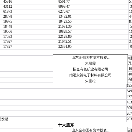
45316
8561.77
5
43112
8999.47
-
61873
6270.67
1
28778
13482.01
4
19975
19423.55
8
18448
21031.30
-5
19566
19829.57
1
17533
22128.86
-2
17927
21642.51
3
17327
22391.95
-0
山东金都国有资本投资...
持
(万
朱丽霞
116
招金有色矿业有限公司
610
招远永裕电子材料有限公司
266
朱宝松
195
649
477
433
399
267
起...
203
十大股东
山东金都国有资本投资...
持