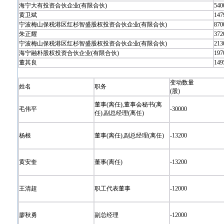
海宁大有投资合伙企业(有限合伙)
540
黄卫斌
147
宁波梅山保税港区红杉智盛股权投资合伙企业(有限合伙)
870
朱正耀
372
宁波梅山保税港区红杉智盛股权投资合伙企业(有限合伙)
213
海宁融朴股权投资合伙企业(有限合伙)
197
董其良
149
变动数量
姓名
职务
(股)
董事(离任),董事会秘书(离
毛伟平
-30000
任),副总经理(离任)
杨根
董事(离任),副总经理(离任)
-13200
黄安奎
董事(离任)
-13200
王清超
职工代表董事
-12000
廖秋勇
副总经理
-12000