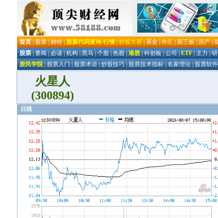
火星人
(300894)
日线