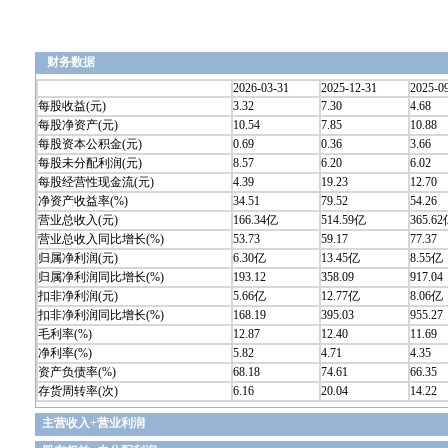
财务数据
2026-03-31
2025-12-31
2025-0
每股收益(元)
3.32
7.30
4.68
每股净资产(元)
10.54
7.85
10.88
每股资本公积金(元)
0.69
0.36
3.66
每股未分配利润(元)
8.57
6.20
6.02
每股经营性现金流(元)
4.39
19.23
12.70
净资产收益率(%)
34.51
79.52
54.26
营业总收入(元)
166.34亿
514.59亿
365.6
营业总收入同比增长(%)
53.73
59.17
77.37
归属净利润(元)
6.30亿
13.45亿
8.55亿
归属净利润同比增长(%)
193.12
358.09
917.04
扣非净利润(元)
5.66亿
12.77亿
8.06亿
扣非净利润同比增长(%)
168.19
395.03
955.27
毛利率(%)
12.87
12.40
11.69
净利率(%)
5.82
4.71
4.35
资产负债率(%)
68.18
74.61
66.35
存货周转率(次)
6.16
20.04
14.22
主营收入+营业利润