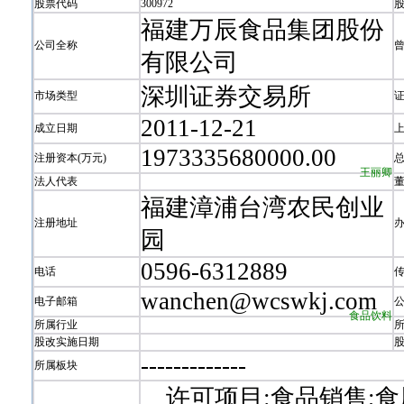
股票代码
300972
福建万辰食品集团股份
公司全称
有限公司
深圳证券交易所
市场类型
2011-12-21
成立日期
1973335680000.00
注册资本(万元)
王丽卿
法人代表
福建漳浦台湾农民创业
注册地址
园
0596-6312889
电话
wanchen@wcswkj.com
电子邮箱
食品饮料
所属行业
股改实施日期
-
-
-
-
-
-
-
-
-
-
-
-
-
所属板块
许可项目:食品销售;食