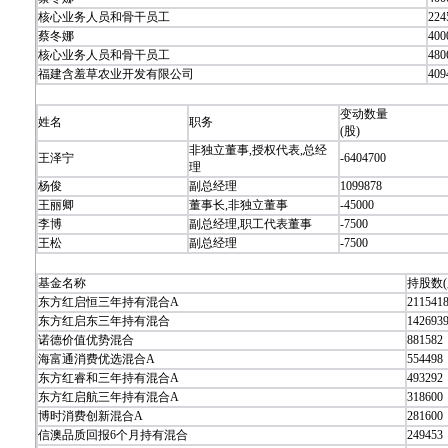
核心业务人员和骨干员工
224
蔡冬娜
400
核心业务人员和骨干员工
480
福建含羞草农业开发有限公司
409
变动数量
姓名
职务
(股)
非独立董事,授权代表,总经
王泽宁
-6404700
理
杨俊
副总经理
1099878
王丽卿
董事长,非独立董事
-45000
李博
副总经理,职工代表董事
-7500
王松
副总经理
-7500
基金名称
持股数(
东方红启恒三年持有混合A
211541
东方红启东三年持有混合
142693
诺德价值优势混合
881582
海富通消费优选混合A
554498
东方红睿和三年持有混合A
493292
东方红启航三年持有混合A
318600
博时消费创新混合A
281600
信澳品质回报6个月持有混合
249453