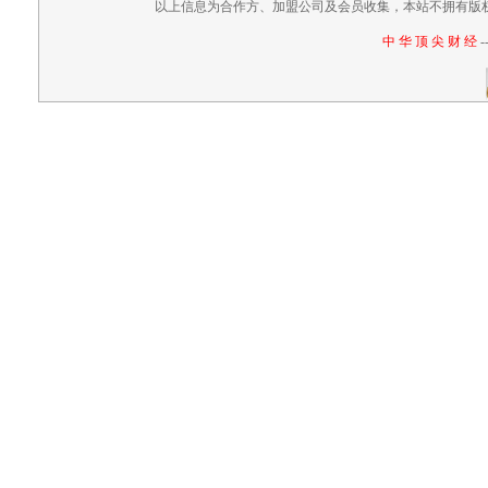
以上信息为合作方、加盟公司及会员收集，本站不拥有版
中 华 顶 尖 财 经
-