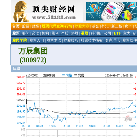
万辰集团
(300972)
日线