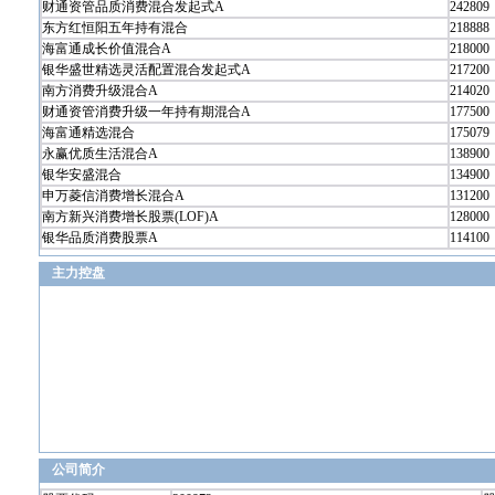
财通资管品质消费混合发起式A
242809
东方红恒阳五年持有混合
218888
海富通成长价值混合A
218000
银华盛世精选灵活配置混合发起式A
217200
南方消费升级混合A
214020
财通资管消费升级一年持有期混合A
177500
海富通精选混合
175079
永赢优质生活混合A
138900
银华安盛混合
134900
申万菱信消费增长混合A
131200
南方新兴消费增长股票(LOF)A
128000
银华品质消费股票A
114100
主力控盘
公司简介