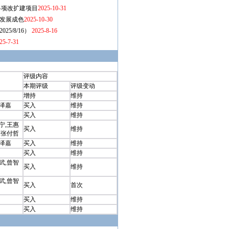
评级内容
本期评级
评级变动
增持
维持
霍泽嘉
买入
维持
买入
维持
宁,王惠
买入
维持
,张付哲
霍泽嘉
买入
维持
买入
维持
武,曾智
买入
维持
武,曾智
买入
首次
买入
维持
买入
维持