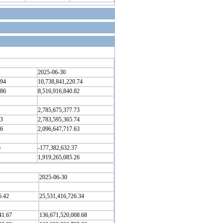
2025-06-30
.94
10,738,841,220.74
.86
8,516,916,840.82
2,785,675,377.73
53
2,783,595,365.74
76
2,096,647,717.63
6
-177,382,632.37
1,919,265,085.26
2025-06-30
6.42
25,531,416,726.34
41.67
136,671,520,008.68