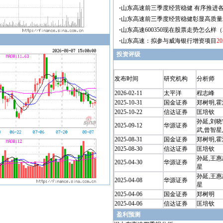
投资评级
发布时间
研究机构
分析师
2026-02-11
太平洋
程志峰
2025-10-31
国金证券
郑树明,
2025-10-22
信达证券
匡培钦
孙延,刘晓
2025-09-12
华源证券
武,曾智星
2025-08-31
国金证券
郑树明,
2025-08-30
信达证券
匡培钦
孙延,王惠
2025-04-30
华源证券
星
孙延,王惠
2025-04-08
华源证券
星
2025-04-06
国金证券
郑树明
2025-04-06
信达证券
匡培钦
盈利预测