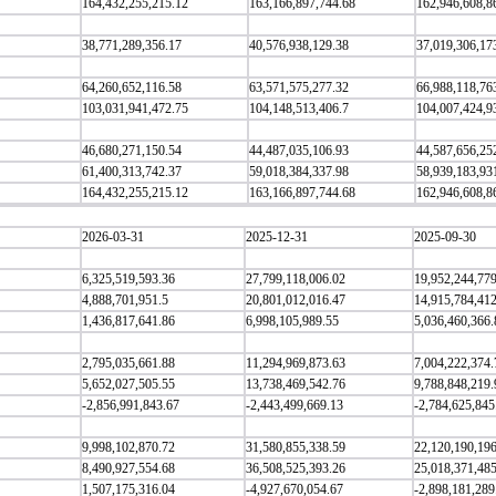
164,432,255,215.12
163,166,897,744.68
162,946,608,8
38,771,289,356.17
40,576,938,129.38
37,019,306,17
64,260,652,116.58
63,571,575,277.32
66,988,118,76
103,031,941,472.75
104,148,513,406.7
104,007,424,9
46,680,271,150.54
44,487,035,106.93
44,587,656,25
61,400,313,742.37
59,018,384,337.98
58,939,183,93
164,432,255,215.12
163,166,897,744.68
162,946,608,8
2026-03-31
2025-12-31
2025-09-30
6,325,519,593.36
27,799,118,006.02
19,952,244,779
4,888,701,951.5
20,801,012,016.47
14,915,784,41
1,436,817,641.86
6,998,105,989.55
5,036,460,366.
2,795,035,661.88
11,294,969,873.63
7,004,222,374.
5,652,027,505.55
13,738,469,542.76
9,788,848,219.
-2,856,991,843.67
-2,443,499,669.13
-2,784,625,845
9,998,102,870.72
31,580,855,338.59
22,120,190,19
8,490,927,554.68
36,508,525,393.26
25,018,371,48
1,507,175,316.04
-4,927,670,054.67
-2,898,181,289