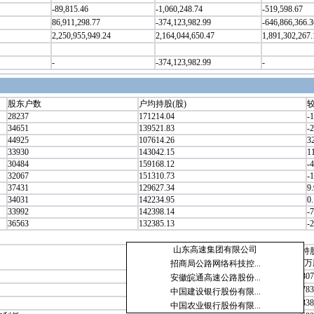
-89,815.46
-1,060,248.74
-519,598.67
86,911,298.77
-374,123,982.99
-646,866,366.3
2,250,955,949.24
2,164,044,650.47
1,891,302,267.
-
-374,123,982.99
-
股东户数
户均持股(股)
较
28237
171214.04
-
34651
139521.83
-
44925
107614.26
3
33930
143042.15
1
30484
159168.12
-4
32067
151310.73
-
37431
129627.34
9
34031
142234.95
0
33992
142398.14
-7
36563
132385.13
-2
山东高速集团有限公司
持
(万
招商局公路网络科技控...
307
安徽皖通高速公路股份...
783
中国建设银行股份有限...
338
中国农业银行股份有限...