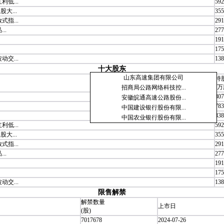
低...
592
大...
355
指...
291
..
277
191
175
交...
138
十大股东
山东高速集团有限公司
持
(万
招商局公路网络科技控...
307
安徽皖通高速公路股份...
783
中国建设银行股份有限...
338
中国农业银行股份有限...
低...
592
大...
355
指...
291
..
277
191
175
交...
138
限售解禁
解禁数量
上市日
(股)
7017678
2024-07-26