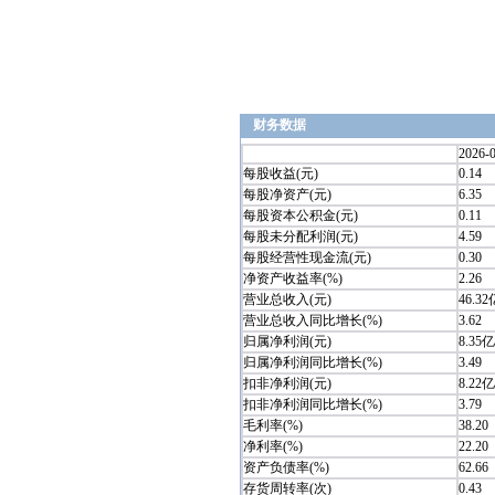
财务数据
2026-
每股收益(元)
0.14
每股净资产(元)
6.35
每股资本公积金(元)
0.11
每股未分配利润(元)
4.59
每股经营性现金流(元)
0.30
净资产收益率(%)
2.26
营业总收入(元)
46.32
营业总收入同比增长(%)
3.62
归属净利润(元)
8.35亿
归属净利润同比增长(%)
3.49
扣非净利润(元)
8.22亿
扣非净利润同比增长(%)
3.79
毛利率(%)
38.20
净利率(%)
22.20
资产负债率(%)
62.66
存货周转率(次)
0.43