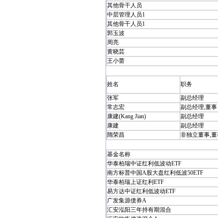
其他骨干人员
中层管理人员1
其他骨干人员1
郭玉波
周亮
黄晓芸
王小蕾
姓名
职务
张军
副总经理
常志宏
副总经理,董事
康建(Kang Jian)
副总经理
康建
副总经理
隋荣昌
非独立董事,
基金名称
华泰柏瑞中证红利低波动ETF
南方标普中国A股大盘红利低波50ETF
华泰柏瑞上证红利ETF
易方达中证红利低波动ETF
广发集源债券A
汇安泓阳三年持有期混合