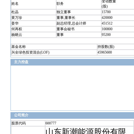
变动数量
姓名
职务
(股)
杜晶
独立董事
15700
黄万珍
董事,董事长
420000
姜华
副总经理,总会计师
451512
何再权
董事会秘书
100800
杨晓云
董事
95200
基金名称
持股数(股)
兴全绿色投资混合(LOF)
45965600
主力控盘
公司简介
股票代码
600777
山东新潮能源股份有限