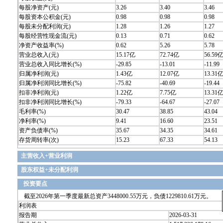
每股净资产(元)
3.26
3.40
3.46
每股资本公积金(元)
0.98
0.98
0.98
每股未分配利润(元)
1.28
1.26
1.27
每股经营性现金流(元)
0.13
0.71
0.62
净资产收益率(%)
0.62
5.26
5.78
营业总收入(元)
15.17亿
72.74亿
56.59
营业总收入同比增长(%)
-29.85
-13.01
-11.99
归属净利润(元)
1.43亿
12.07亿
13.31
归属净利润同比增长(%)
-75.82
-40.69
-19.44
扣非净利润(元)
1.22亿
7.75亿
13.31
扣非净利润同比增长(%)
-79.33
-64.67
-27.07
毛利率(%)
30.47
38.85
43.04
净利率(%)
9.41
16.60
23.51
资产负债率(%)
35.67
34.35
34.61
存货周转率(次)
15.23
67.33
54.13
主营收入+营业利润
股东权益+未分配利润
投资要点
截至2026年第一季度最新总资产3448000.55万元，负债1229810.61万元。
利润表
报告期
2026-03-31