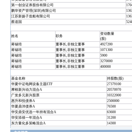
第一创业证券股份有限公司
170
鹏华资产管理(深圳)有限公司
136
江苏新扬子造船有限公司
136
蔡道国
524
变动数量
姓名
职务
(股)
蒋锡培
董事长,非独立董事
4927200
蒋锡培
董事长,非独立董事
1071300
蒋锡培
董事长,非独立董事
5900
蒋锡培
董事长,非独立董事
3270000
蒋锡培
董事长,非独立董事
400000
基金名称
持股数(股)
华夏中证电网设备主题ETF
27379100
摩根新兴动力混合A
20570970
广发多元新兴股票
10322000
惠升和悦债券A
2500000
华夏鼎沛债券A
76500
华安鼎安优选一年持有混合A
63600
华安添禧一年混合A
31200
东方量化多策略混合A
14300