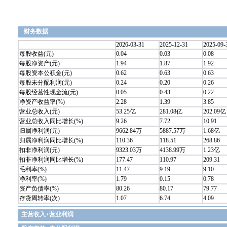
财务数据
2026-03-31
2025-12-31
2025-09-
每股收益(元)
0.04
0.03
0.08
每股净资产(元)
1.94
1.87
1.92
每股资本公积金(元)
0.62
0.63
0.63
每股未分配利润(元)
0.24
0.20
0.26
每股经营性现金流(元)
0.05
0.43
0.22
净资产收益率(%)
2.28
1.39
3.85
营业总收入(元)
53.25亿
281.08亿
202.09亿
营业总收入同比增长(%)
9.26
7.72
10.91
归属净利润(元)
9662.84万
5887.57万
1.68亿
归属净利润同比增长(%)
110.36
118.51
268.86
扣非净利润(元)
9323.03万
4138.99万
1.23亿
扣非净利润同比增长(%)
177.47
110.97
209.31
毛利率(%)
11.47
9.19
9.10
净利率(%)
1.79
0.15
0.78
资产负债率(%)
80.26
80.17
79.77
存货周转率(次)
1.07
6.74
4.09
主营收入+营业利润