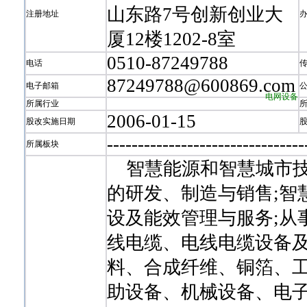
山东路7号创新创业大
注册地址
厦12楼1202-8室
0510-87249788
电话
87249788@600869.com
电子邮箱
电网设备
所属行业
2006-01-15
股改实施日期
-
-
-
-
-
-
-
-
-
-
-
-
-
-
-
-
-
-
-
-
-
-
-
-
-
-
-
-
-
-
-
-
所属板块
智慧能源和智慧城市技
的研发、制造与销售;智
设及能效管理与服务;从
线电缆、电线电缆设备
料、合成纤维、铜箔、
助设备、机械设备、电