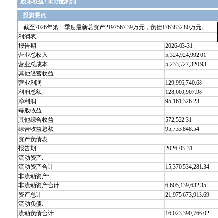
股东权益+未分配利润
投资要点
截至2026年第一季度最新总资产2197567.39万元，负债1763832.80万元。
利润表
报告期
2026-03-31
营业总收入
5,324,924,992.01
营业总成本
5,233,727,320.93
其他经营收益
营业利润
129,996,740.68
利润总额
128,600,907.98
净利润
95,161,326.23
每股收益
其他综合收益
572,522.31
综合收益总额
95,733,848.54
资产负债表
报告期
2026-03-31
流动资产:
流动资产合计
15,370,534,281.34
非流动资产:
非流动资产合计
6,605,139,632.35
资产总计
21,975,673,913.69
流动负债:
流动负债合计
16,023,390,766.02