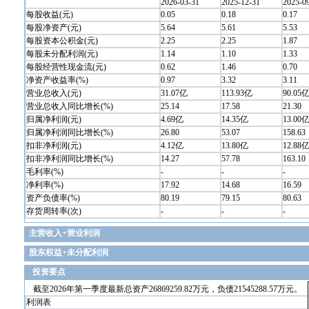
2026-03-31
2025-12-31
2025-0
每股收益(元)
0.05
0.18
0.17
每股净资产(元)
5.64
5.61
5.53
每股资本公积金(元)
2.25
2.25
1.87
每股未分配利润(元)
1.14
1.10
1.33
每股经营性现金流(元)
0.62
1.46
0.70
净资产收益率(%)
0.97
3.32
3.11
营业总收入(元)
31.07亿
113.93亿
90.05
营业总收入同比增长(%)
25.14
17.58
21.30
归属净利润(元)
4.69亿
14.35亿
13.00
归属净利润同比增长(%)
26.80
53.07
158.63
扣非净利润(元)
4.12亿
13.80亿
12.88
扣非净利润同比增长(%)
14.27
57.78
163.10
毛利率(%)
-
-
-
净利率(%)
17.92
14.68
16.59
资产负债率(%)
80.19
79.15
80.63
存货周转率(次)
-
-
-
主营收入+营业利润
股东权益+未分配利润
投资要点
截至2026年第一季度最新总资产26869259.82万元，负债21545288.57万元。
利润表