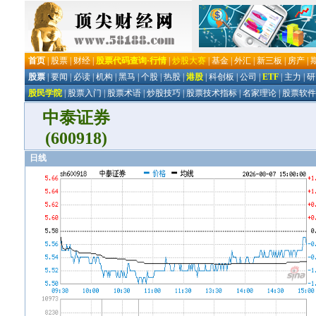
中泰证券
(600918)
日线