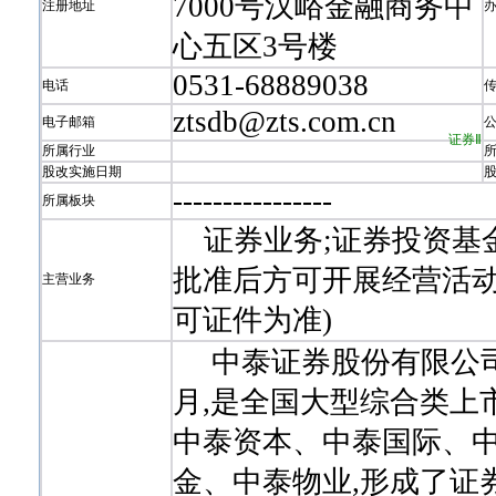
7000号汉峪金融商务中
注册地址
心五区3号楼
0531-68889038
电话
ztsdb@zts.com.cn
电子邮箱
证券Ⅱ
所属行业
股改实施日期
-
-
-
-
-
-
-
-
-
-
-
-
-
-
-
-
所属板块
证券业务;证券投资基金
批准后方可开展经营活动
主营业务
可证件为准)
中泰证券股份有限公司(
月,是全国大型综合类上市券
中泰资本、中泰国际、
金、中泰物业,形成了证