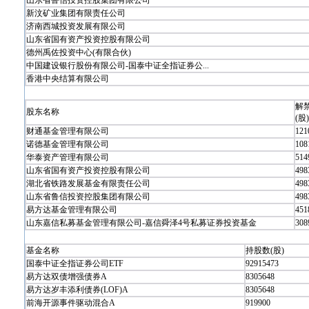
山东省鲁信投资控股集团有限公司
新汶矿业集团有限责任公司
济南西城投资发展有限公司
山东省国有资产投资控股有限公司
德州禹佐投资中心(有限合伙)
中国建设银行股份有限公司-国泰中证全指证券公...
香港中央结算有限公司
解
股东名称
(股)
财通基金管理有限公司
121
诺德基金管理有限公司
108
华泰资产管理有限公司
514
山东省国有资产投资控股有限公司
498
湖北省铁路发展基金有限责任公司
498
山东省鲁信投资控股集团有限公司
498
易方达基金管理有限公司
451
山东嘉信私募基金管理有限公司-嘉信舜泽4号私募证券投资基金
308
基金名称
持股数(股)
国泰中证全指证券公司ETF
92915473
易方达双债增强债券A
8305648
易方达岁丰添利债券(LOF)A
8305648
前海开源事件驱动混合A
919900