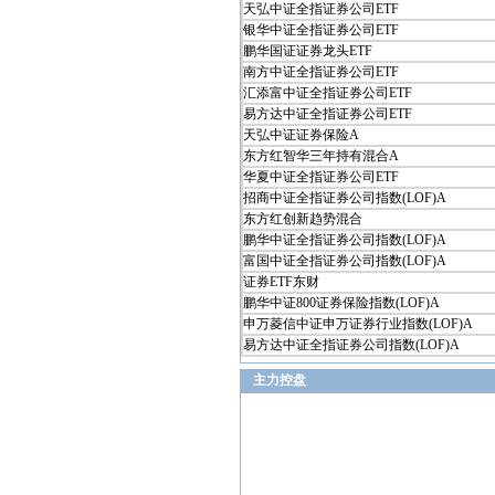
天弘中证全指证券公司ETF
银华中证全指证券公司ETF
鹏华国证证券龙头ETF
南方中证全指证券公司ETF
汇添富中证全指证券公司ETF
易方达中证全指证券公司ETF
天弘中证证券保险A
东方红智华三年持有混合A
华夏中证全指证券公司ETF
招商中证全指证券公司指数(LOF)A
东方红创新趋势混合
鹏华中证全指证券公司指数(LOF)A
富国中证全指证券公司指数(LOF)A
证券ETF东财
鹏华中证800证券保险指数(LOF)A
申万菱信中证申万证券行业指数(LOF)A
易方达中证全指证券公司指数(LOF)A
主力控盘