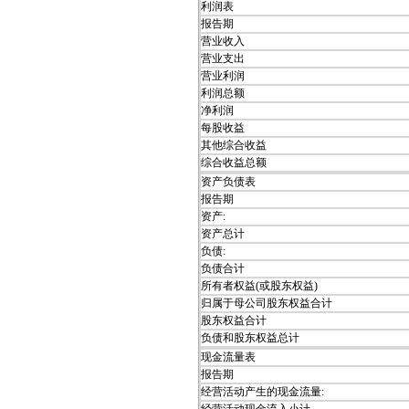
利润表
报告期
营业收入
营业支出
营业利润
利润总额
净利润
每股收益
其他综合收益
综合收益总额
资产负债表
报告期
资产:
资产总计
负债:
负债合计
所有者权益(或股东权益)
归属于母公司股东权益合计
股东权益合计
负债和股东权益总计
现金流量表
报告期
经营活动产生的现金流量: