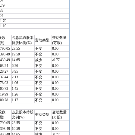
.04
.79
.79
.94
11.79
21.10
股数
占总流通股本
变动数量
变动类型
股)
持股比例(%)
(万股)
790.05
23.55
不变
0.00
393.49
19.59
不变
0.00
430.49
14.65
减少
-0.77
63.24
6.26
不变
0.00
28.27
3.95
不变
0.00
37.44
2.13
不变
0.00
78.93
1.96
不变
0.00
05.72
1.45
不变
0.00
19.99
1.26
不变
0.00
00.78
1.17
不变
0.00
股数
占总股本持股
变动数量
变动类型
股)
比例(%)
(万股)
790.05
23.55
不变
0.00
393.49
19.59
不变
0.00
430.49
14.65
减少
-0.77