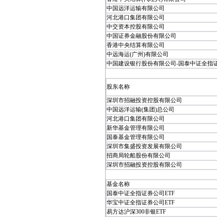
中国远洋运输有限公司
河北港口集团有限公司
中交资本控股有限公司
中国证券金融股份有限公司
香港中央结算有限公司
中远海运(广州)有限公司
中国建设银行股份有限公司-国泰中证全指证券
股东名称
深圳市招融投资控股有限公司
中国远洋运输(集团)总公司
河北港口集团有限公司
新华基金管理有限公司
国泰基金管理有限公司
深圳市集盛投资发展有限公司
招商局轮船股份有限公司
深圳市招融投资控股有限公司
基金名称
国泰中证全指证券公司ETF
华宝中证全指证券公司ETF
易方达沪深300非银ETF