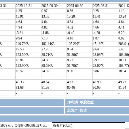
03-31
2025-12-31
2025-09-30
2025-06-30
2025-03-31
2024-1
1.35
0.97
0.56
0.25
1.13
13.91
13.53
13.28
13.41
13.24
4.64
4.64
4.64
4.64
4.64
4.94
4.82
4.52
4.66
4.41
-3.61
-1.88
-0.49
-4.28
6.29
9.94
7.18
4.18
1.87
8.82
亿
249.72亿
182.44亿
105.20亿
47.13亿
208.9
19.53
27.76
9.64
9.64
5.40
亿
123.50亿
88.71亿
51.86亿
23.08亿
103.8
18.91
24.08
9.23
6.97
18.51
亿
122.99亿
88.62亿
51.78亿
23.07亿
103.7
18.52
24.02
9.00
6.86
18.84
-
-
-
-
-
49.33
48.64
49.31
48.99
49.73
81.68
81.93
80.46
80.09
81.94
-
-
-
-
-
净利润+每股收益
总资产+负债
9万元，负债64699096.02万元。
总资产(亿元)