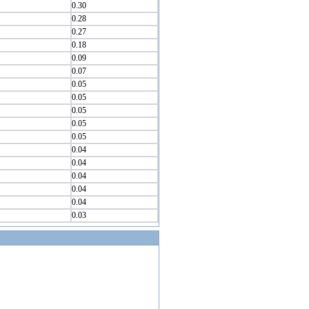
0.30
0.28
0.27
0.18
0.09
0.07
0.05
0.05
0.05
0.05
0.05
0.04
0.04
0.04
0.04
0.04
0.03