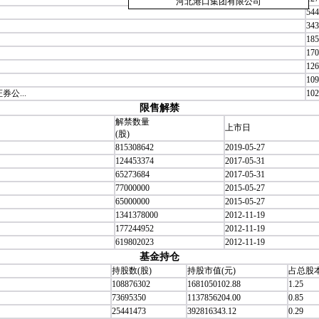
河北港口集团有限公司
544
343
185
170
126
109
公...
102
限售解禁
解禁数量
上市日
(股)
815308642
2019-05-27
124453374
2017-05-31
65273684
2017-05-31
77000000
2015-05-27
65000000
2015-05-27
1341378000
2012-11-19
177244952
2012-11-19
619802023
2012-11-19
基金持仓
持股数(股)
持股市值(元)
占总股本
108876302
1681050102.88
1.25
73695350
1137856204.00
0.85
25441473
392816343.12
0.29