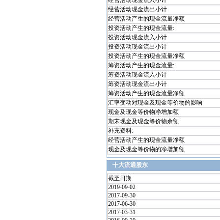
经营活动现金流入小计
经营活动现金流出小计
经营活动产生的现金流量净额
投资活动产生的现金流量:
投资活动现金流入小计
投资活动现金流出小计
投资活动产生的现金流量净额
筹资活动产生的现金流量:
筹资活动现金流入小计
筹资活动现金流出小计
筹资活动产生的现金流量净额
汇率变动对现金及现金等价物的影响
现金及现金等价物净增加额
期末现金及现金等价物余额
补充资料:
经营活动产生的现金流量净额
现金及现金等价物的净增加额
十大流通股东
截至日期
2019-09-02
2017-09-30
2017-06-30
2017-03-31