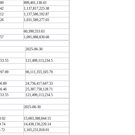
.09
899,401,138.43
.42
1,137,817,225.38
.12
1,137,586,192.87
.26
1,031,589,277.05
60,399,553.63
.57
1,091,988,830.68
2025-06-30
853.55
121,499,113,234.5
197.09
96,111,355,105.79
06.89
24,756,417,647.33
56.46
25,387,758,128.71
853.55
121,499,113,234.5
2025-06-30
3.02
15,603,388,044.15
9.74
14,438,156,226.14
6.72
1,165,231,818.01