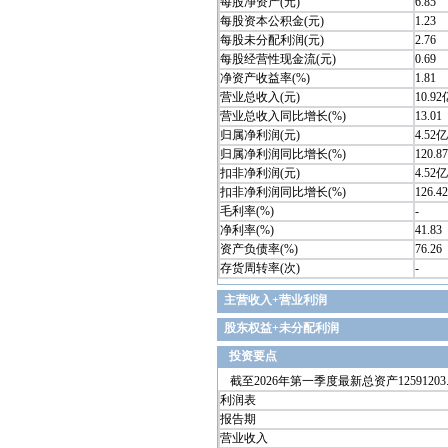
每股净资产(元)
6.85
每股资本公积金(元)
1.23
每股未分配利润(元)
2.76
每股经营性现金流(元)
0.69
净资产收益率(%)
1.81
营业总收入(元)
10.92
营业总收入同比增长(%)
13.01
归属净利润(元)
4.52亿
归属净利润同比增长(%)
120.87
扣非净利润(元)
4.52亿
扣非净利润同比增长(%)
126.42
毛利率(%)
-
净利率(%)
41.83
资产负债率(%)
76.26
存货周转率(次)
-
主营收入+营业利润
股东权益+未分配利润
投资要点
截至2026年第一季度最新总资产12591203.7
利润表
报告期
营业收入