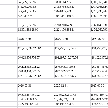
549,227,555.96
1,880,114,795.5
1,600,969,041
543,009,003.93
2,163,758,005.13
1,417,866,524
542,940,055.85
2,094,845,573.6
1,410,730,742
456,933,475.1
1,951,341,469.87
1,380,976,368
678,215,353.96
269,809,014.24
71,690,431.31
1,135,148,829.06
2,221,150,484.11
1,452,666,799
2026-03-31
2025-12-31
2025-09-30
125,912,037,123.62
129,950,818,857.7
128,250,973,
96,023,676,776.57
101,197,545,075.56
101,029,479,
29,202,513,972.22
28,070,392,119.8
26,365,745,6
29,888,360,347.05
28,753,273,782.14
27,221,494,6
125,912,037,123.62
129,950,818,857.7
128,250,973,
2026-03-31
2025-12-31
2025-09-30
10,593,437,461.92
20,494,259,117.43
18,643,436,70
8,365,446,600.58
18,549,571,413.6
20,498,965,71
2,227,990,861.34
1,944,687,703.83
-1,855,529,01