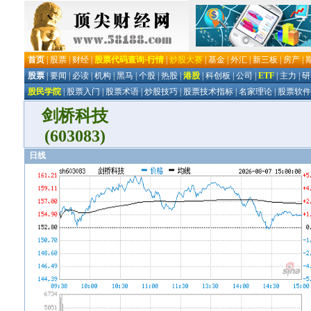
剑桥科技
(603083)
日线