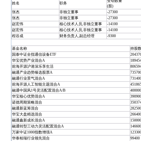
变动数量
姓名
职务
(股)
张杰
非独立董事
-27300
张杰
非独立董事
-27300
赵宏伟
核心技术人员,非独立董事
-14100
赵宏伟
核心技术人员,非独立董事
-14100
程谷成
财务负责人,副总经理
-9300
基金名称
持股数
国泰中证全指通信设备ETF
20437
华宝优势产业混合A
18945
前海开源沪港深乐享生活
80659
融通产业趋势臻选股票A
73570
融通行业景气混合A
73140
前海开源人工智能主题混合A
45186
融通中国风1号灵活配置混合A/B
40000
华宝核心优势混合A
39090
诺德周期策略混合
35037
融通新蓝筹混合
28250
华宝大盘精选混合
26640
融通鑫新成长混合A
15000
融通转型三动力灵活配置混合A
14660
万家中证1000指数增强A
12330
华泰柏瑞行业领先混合
99400