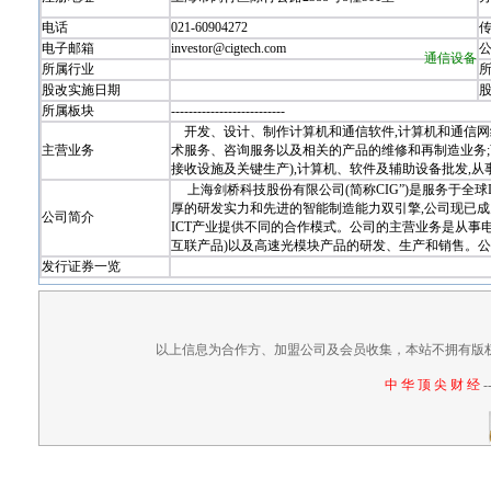
电话
021-60904272
电子邮箱
investor@cigtech.com
通信设备
所属行业
股改实施日期
所属板块
-
-
-
-
-
-
-
-
-
-
-
-
-
-
-
-
-
-
-
-
-
-
-
-
-
-
开发、设计、制作计算机和通信软件,计算机和通信网络
主营业务
术服务、咨询服务以及相关的产品的维修和再制造业务;
接收设施及关键生产),计算机、软件及辅助设备批发,
上海剑桥科技股份有限公司(简称CIG”)是服务于全
厚的研发实力和先进的智能制造能力双引擎,公司现已
公司简介
ICT产业提供不同的合作模式。公司的主营业务是从事
互联产品)以及高速光模块产品的研发、生产和销售。
发行证券一览
以上信息为合作方、加盟公司及会员收集，本站不拥有版
中 华 顶 尖 财 经
-