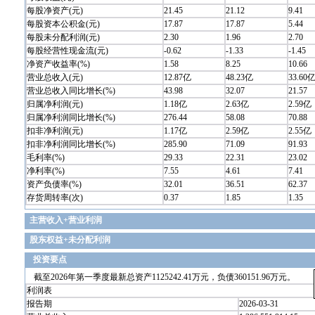
每股净资产(元)
21.45
21.12
9.41
每股资本公积金(元)
17.87
17.87
5.44
每股未分配利润(元)
2.30
1.96
2.70
每股经营性现金流(元)
-0.62
-1.33
-1.45
净资产收益率(%)
1.58
8.25
10.66
营业总收入(元)
12.87亿
48.23亿
33.60
营业总收入同比增长(%)
43.98
32.07
21.57
归属净利润(元)
1.18亿
2.63亿
2.59亿
归属净利润同比增长(%)
276.44
58.08
70.88
扣非净利润(元)
1.17亿
2.59亿
2.55亿
扣非净利润同比增长(%)
285.90
71.09
91.93
毛利率(%)
29.33
22.31
23.02
净利率(%)
7.55
4.61
7.41
资产负债率(%)
32.01
36.51
62.37
存货周转率(次)
0.37
1.85
1.35
主营收入+营业利润
股东权益+未分配利润
投资要点
截至2026年第一季度最新总资产1125242.41万元，负债360151.96万元。
利润表
报告期
2026-03-31