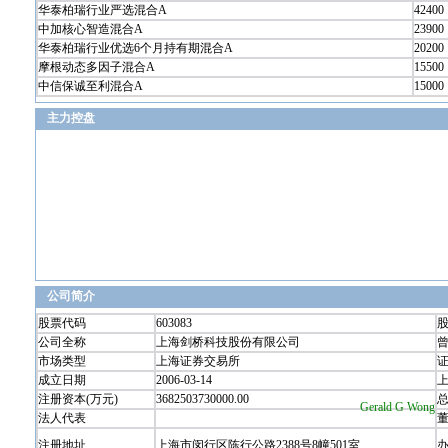
华泰柏瑞行业严选混合A
42400
中加核心智造混合A
23900
华泰柏瑞行业优选6个月持有期混合A
20200
摩根动态多因子混合A
15500
中信保诚至利混合A
15000
主力控盘
公司简介
股票代码
603083
公司全称
上海剑桥科技股份有限公司
市场类型
上海证券交易所
成立日期
2006-03-14
注册资本(万元)
3682503730000.00
Gerald G Wong
法人代表
注册地址
上海市闵行区陈行公路2388号8幢501室