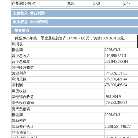
存货周转率(次)
0.83
3.09
2.47
主营收入+营业利润
股东权益+未分配利润
投资要点
截至2026年第一季度最新总资产517791.71万元，负债130916.01万元。
利润表
报告期
2026-03-31
营业总收入
210,990,354.3
营业总成本
292,845,738.04
其他经营收益
营业利润
-74,689,171.05
利润总额
-75,536,421.44
净利润
-78,300,495.94
每股收益
其他综合收益
-981,894.9
综合收益总额
-79,282,390.84
资产负债表
报告期
2026-03-31
流动资产:
流动资产合计
2,238,564,446.77
非流动资产: