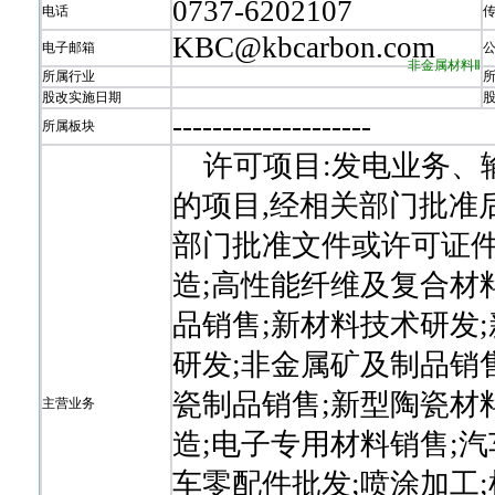
0737-6202107
电话
KBC@kbcarbon.com
电子邮箱
非金属材料Ⅱ
所属行业
股改实施日期
-
-
-
-
-
-
-
-
-
-
-
-
-
-
-
-
-
-
-
-
所属板块
许可项目:发电业务、输
的项目,经相关部门批准
部门批准文件或许可证件
造;高性能纤维及复合材
品销售;新材料技术研发
研发;非金属矿及制品销
瓷制品销售;新型陶瓷材
主营业务
造;电子专用材料销售;
车零配件批发;喷涂加工