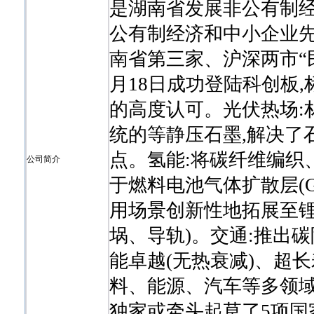
是湖南省发展非公有制经
公有制经济和中小企业先
南省第三家、沪深两市“民
月18日成功登陆科创板
的高度认可。光伏热场:
统的等静压石墨,解决了
点。氢能:将碳纤维编织
公司简介
于燃料电池气体扩散层(G
用场景创新性地拓展至锂
埚、导轨)。交通:推出碳
能卓越(无热衰减)、超
料、能源、汽车等多领域
独家或牵头起草了5项国