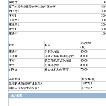
廖寄乔
106
厦门京桥创业投资合伙企业(有限合伙)
446
周子嫄1
300
李军1
300
王跃军1
300
王冰泉1
300
童宇1
300
王跃军
160
变动数量
姓名
职务
(股)
王跃军
采购副总裁
80000
王冰泉
非独立董事,高级副总裁
80000
李军
总工程师,高级副总裁
80000
童宇
行政副总裁
80000
刘学文
核心技术人员(离任)
70000
基金名称
持股数(股)
景顺长城新能源产业股票A
4877715
国寿安保智慧生活股票A
1769612
主力控盘